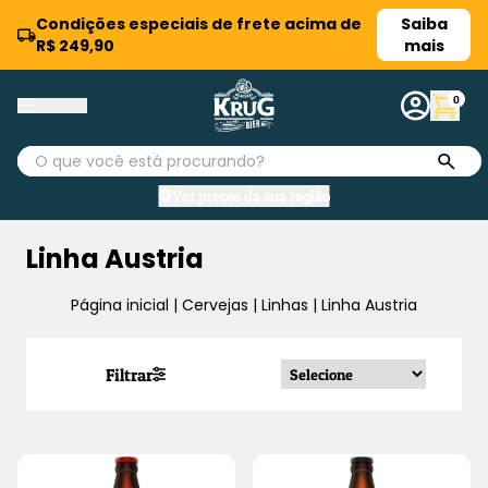
Condições especiais de frete acima de
Saiba
R$ 249,90
mais
0
Ver preços da sua região
Linha Austria
Página inicial
|
Cervejas
|
Linhas
|
Linha Austria
Filtrar