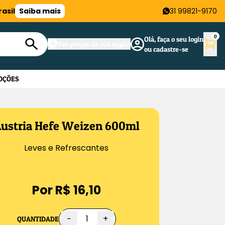
asil
Saiba mais
31 99821-9170
0
Olá, faça o seu login
Ver preços da sua região
ou cadastre-se
OÇÕES
ustria Hefe Weizen 600ml
Leves e Refrescantes
Por R$ 16,10
−
+
QUANTIDADE