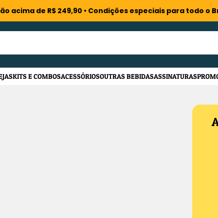
ião acima de R$ 249,90 • Condições especiais para todo o Br
EJAS
KITS E COMBOS
ACESSÓRIOS
OUTRAS BEBIDAS
ASSINATURAS
PROM
A