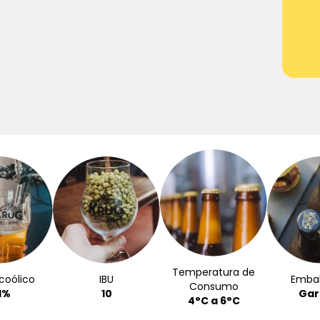
Temperatura de
coólico
IBU
Emba
Consumo
1%
10
Gar
4°C a 6°C