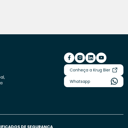
Conheça a Krug Bier
al,
Whatsapp
va
IFICADOS DE SEGURANÇA