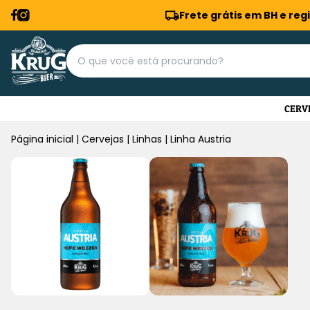
Frete grátis em BH e reg
CERV
Página inicial
|
Cervejas
|
Linhas
|
Linha Austria