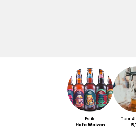
Estilo
Teor Al
Hefe Weizen
5,