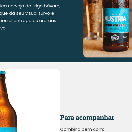
ica cerveja de trigo bávara,
que dá seu visual turvo e
pecial entrega os aromas
vo.
Para acompanhar
Combina bem com: