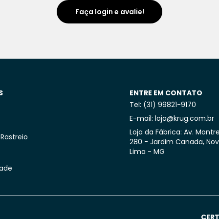
Faça login e avalie!
S
ENTRE EM CONTATO
Tel: (31) 99821-9170
E-mail: loja@krug.com.br
Loja da Fábrica: Av. Montre
 Rastreio
280 - Jardim Canada, No
Lima - MG
dade
CERT