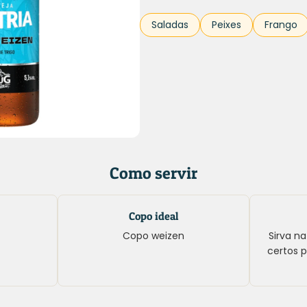
Saladas
Peixes
Frango
Como servir
Copo ideal
Copo weizen
Sirva n
certos p