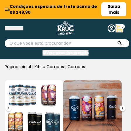
Condições especiais de frete acima de
Saiba
R$ 249,90
mais
0
Ver preços da sua região
Página inicial
|
Kits e Combos
|
Combos