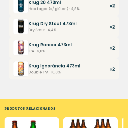
Krug 20 473ml
×2
Hop Lager (s/ glúten) · 4,8%
Krug Dry Stout 473ml
×2
Dry Stout · 4,4%
Krug Rancor 473ml
×2
IPA · 6,0%
Krug Ignorância 473ml
×2
Double IPA · 10,0%
PRODUTOS RELACIONADOS