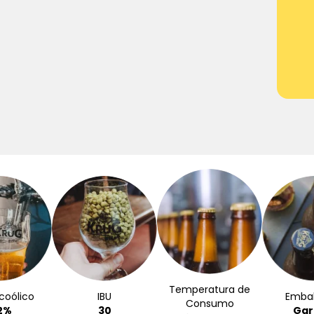
Temperatura de
coólico
IBU
Emba
Consumo
2%
30
Gar