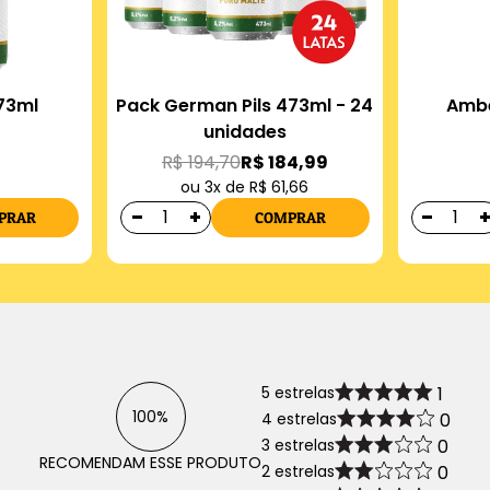
73ml
Pack German Pils 473ml - 24
Ambe
unidades
R$ 194,70
R$ 184,99
ou 3x de R$ 61,66
PRAR
COMPRAR
5 estrelas
1
100%
4 estrelas
0
3 estrelas
0
RECOMENDAM ESSE PRODUTO
2 estrelas
0