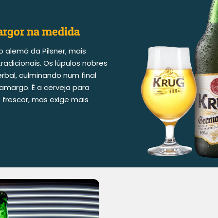
argor na medida
o alemã da Pilsner, mais
radicionais. Os lúpulos nobres
erbal, culminando num final
amargo. É a cerveja para
frescor, mas exige mais