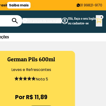
asil
Saiba mais
31 99821-9170
0
Olá, faça o seu login
Ver preços da sua região
ou cadastre-se
OÇÕES
German Pils 600ml
Leves e Refrescantes
Nota 5
Por R$ 11,89