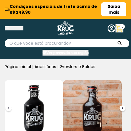
Condições especiais de frete acima de
Saiba
R$ 249,90
mais
0
Ver preços da sua região
Página inicial
|
Acessórios
|
Growlers e Baldes