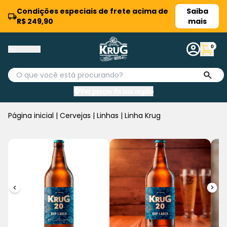
Condições especiais de frete acima de
Saiba
R$ 249,90
mais
0
Ver preços da sua região
Página inicial
|
Cervejas
|
Linhas
|
Linha Krug