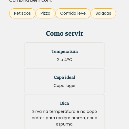
Combina bem com:
Petiscos
Pizza
Comida leve
Saladas
Como servir
Temperatura
2 a 4°C
Copo ideal
Copo lager
Dica
Sirva na temperatura e no copo
certos para realçar aroma, cor e
espuma.