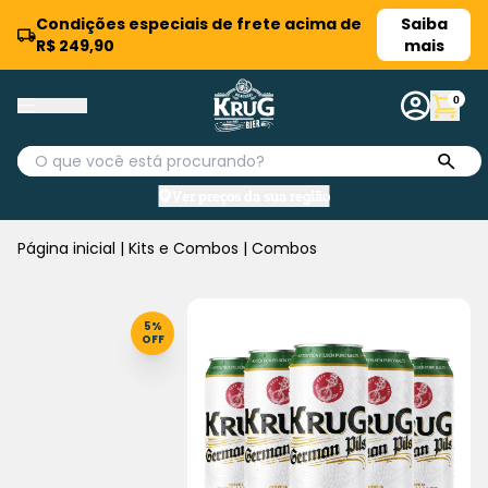
Condições especiais de frete acima de
Saiba
R$ 249,90
mais
0
Ver preços da sua região
Página inicial
|
Kits e Combos
|
Combos
5%
OFF