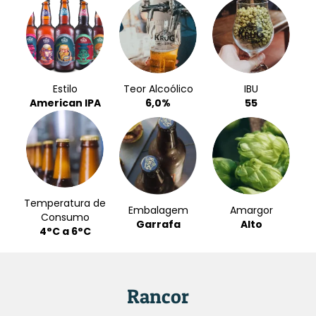
Estilo
Teor Alcoólico
IBU
American IPA
6,0%
55
Temperatura de
Embalagem
Amargor
Consumo
Garrafa
Alto
4°C a 6°C
Rancor