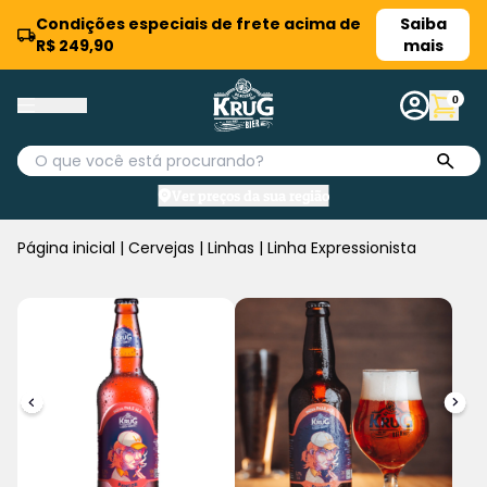
Condições especiais de frete acima de
Saiba
R$ 249,90
mais
0
Ver preços da sua região
Página inicial
|
Cervejas
|
Linhas
|
Linha Expressionista