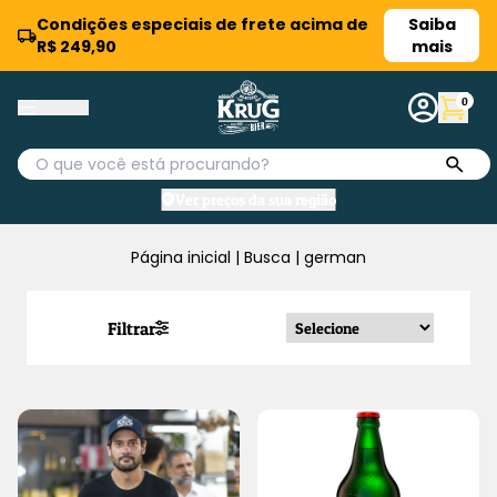
Condições especiais de frete acima de
Saiba
R$ 249,90
mais
0
Ver preços da sua região
Página inicial
|
Busca
|
german
Filtrar